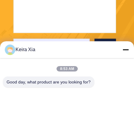
보내
Keira Xia
8:53 AM
Good day, what product are you looking for?
Shenzhen Wonsun Machinery & Electrical
Technology Co. Ltd
keira@wonsunbarrier.com
86--18507481610
중국 심천 핑산 구 빌링 거리