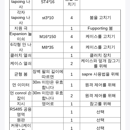
tapoing 나
ST4*16
치기
사
각자
tapoing 나
붐을 고치기
st3*10
4
사
지원 극
Fupporting 붐
1
Expanion 놀
케이스를 고치기
M16*150
4
이쇠
6각형 안 나
케이스를 고치기
M8*35
4
사
클러치 열쇠
클러치 장치
1
케이스와 덮개 잠그기
케이스 열쇠
2
를 위해
장벽 팔의 길이에
균형 봄
sapre 사용법을 위해
1
따르면
30m 미만은 유효
먼 이미터
원격 제어를 위해
1
합니다
먼 conrol 손
30m 미만은 유효
원격 제어를 위해
2
잡이
합니다
지시
영어로
참고를 위해
1
RS485 공용
선택
1
영역
원판
선택
1
커뮤니케이
선택
1