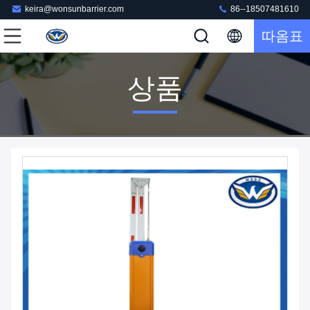
keira@wonsunbarrier.com
86--18507481610
따옴표
상품