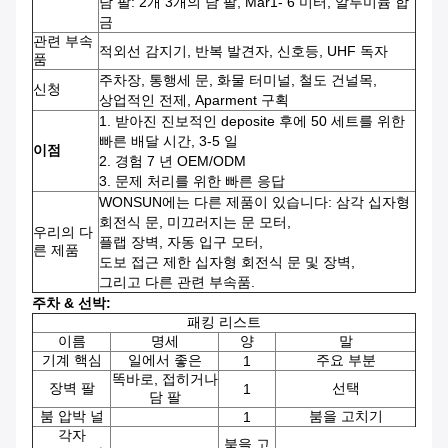
담 팔: 2개 3개의 담 팔, Mar1- 6 미터, 알루미늄 합
금
관련 부속
적외선 감지기, 반복 발견자, 신호등, UHF 독자
품
주차장, 통행세 문, 화물 터미널, 철도 건널목,
신청
상업적인 전제, Aparment 구획
1.
받아진 진보적인 deposite 후에 50 세트를 위한
빠른 배달 시간, 3-5 일
이점
2.
경험 7 년 OEM/ODM
3.
문제 처리를 위한 빠른 응답
WONSUN에는 다른 제품이 있습니다: 삼각 십자형
회전식 문, 미끄러지는 문 모터,
우리의 다
플랩 장벽, 자동 입구 모터,
른 제품
도보 접근 제한 십자형 회전식 문 및 장벽,
그리고 다른 관련 부속품.
주차 & 선박:
패킹 리스트
이름
명세
양
말
기계 핵심
일에서 좋은
주요 부분
1
똑바로, 접히거나
장벽 팔
선택
1
담 팔
붐 압박 널
붐을 고치기
1
각자
붐을 고