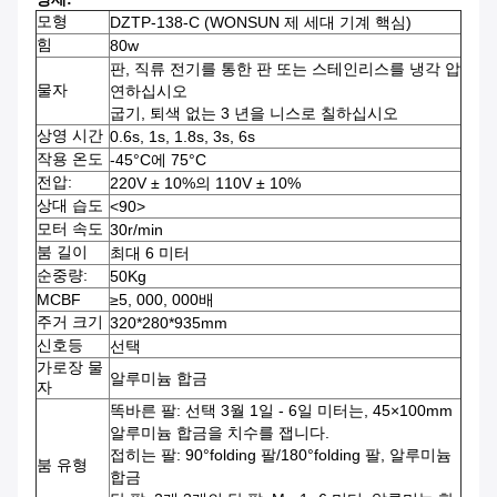
모형
DZTP-138-C
(WONSUN 제 세대 기계 핵심)
힘
80w
판, 직류 전기를 통한 판 또는 스테인리스를 냉각 압
물자
연하십시오
굽기, 퇴색 없는 3 년을 니스로 칠하십시오
상영 시간
0.6s, 1s, 1.8s, 3s, 6s
작용 온도
-45°C에 75°C
전압:
220V ± 10%의 110V ± 10%
상대 습도
<90>
모터 속도
30r/min
붐 길이
최대 6 미터
순중량:
50Kg
MCBF
≥5, 000, 000배
주거 크기
320*280*935mm
신호등
선택
가로장 물
알루미늄 합금
자
똑바른 팔: 선택 3월 1일 - 6일 미터는, 45×100mm
알루미늄 합금을 치수를 잽니다.
접히는 팔: 90°folding 팔/180°folding 팔, 알루미늄
붐 유형
합금