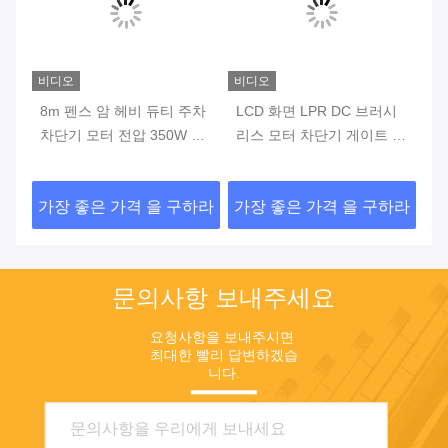
비디오
비디오
비
제어
8m 펜스 암 헤비 듀티 주차
LCD 화면 LPR DC 브러시
L
차단기 모터 전압 350W 작
리스 모터 차단기 게이트 구
트
동 횟수 500만 회 이상 내구
동 방식 주차장, 높은 교통
드
성 출입 통제 시스템
량 지역에서 내구성과 작동
구
하라
가장 좋은 가격 을 구하라
가장 좋은 가격 을 구하라
가
을 위해 설계됨
다
문의사항 보내주세요
요청사항을 보내주시면 
최대한 빨리 답변하겠습
니다.