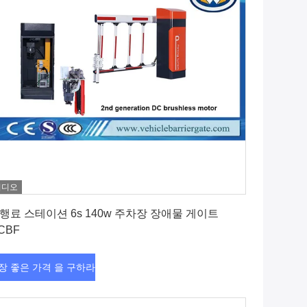
비디오
가장 좋은 가격 을 구하라
행료 스테이션 6s 140w 주차장 장애물 게이트
CBF
장 좋은 가격 을 구하라