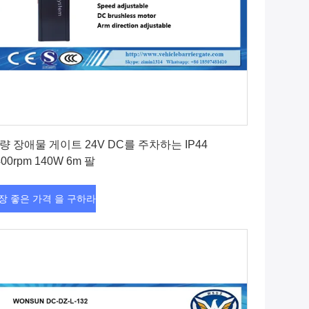
가장 좋은 가격 을 구하라
량 장애물 게이트 24V DC를 주차하는 IP44
400rpm 140W 6m 팔
장 좋은 가격 을 구하라