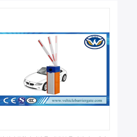
가장 좋은 가격 을 구하라