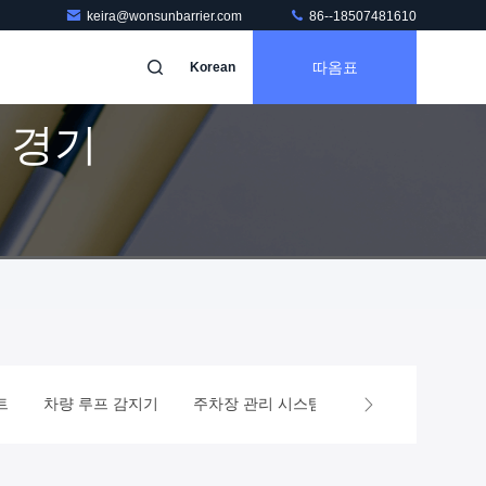
keira@wonsunbarrier.com
86--18507481610
따옴표
Korean
 ] 경기
트
차량 루프 감지기
주차장 관리 시스템
지능형 배리어