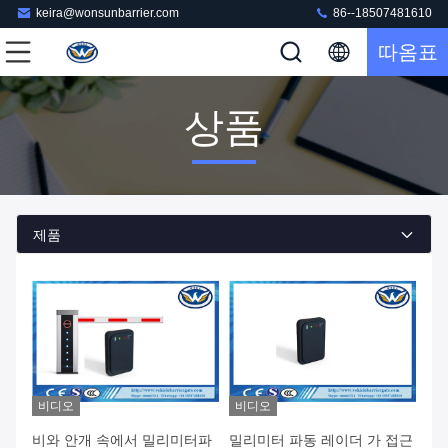
keira@wonsunbarrier.com
86--18507481610
따옴표
상품
제품
비디오
비디오
비와 안개 속에서 밀리미터파
밀리미터 파동 레이더 가 접근