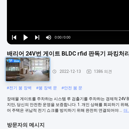
Loaded
:
0%
0:00
/
0:00
Play
Play
Play
Mute
Current
Duration
next
next
배리어 24V번 게이트 BLDC rfid 판독기 파
Time
주차 배리어 게이트
2022-12-13
1386 의견
#
전기 붐 장벽
#
붐 장벽 문
#
안전 붐 문
장애물 게이트를 주차하는 시스템 루 검출기를 주차하는 경제적 24V BLD
지만, 당신의 안전한 운영을 보증합니다. 1. 개인 상해를 회피하기 위해,
어 주택은 귀납적 전기 쇼크를 방지하기 위해 완전히 연결되어야 ...
더
방문자의 메시지