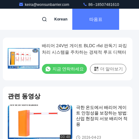
keira@wonsunbarrier.com
86--18507481610
따옴표
Korean
배리어 24V번 게이트 BLDC rfid 판독기 파킹
처리 시스템을 주차하는 경제적 루프 디텍터
지금 연락하세요
더 알아보기
관련 동영상
극한 온도에서 배리어 게이
트 안정성을 보장하는 방법:
산업 현장의 서보 배리어 적
용
차량 배리어 게이트
00:48
2026-04-23