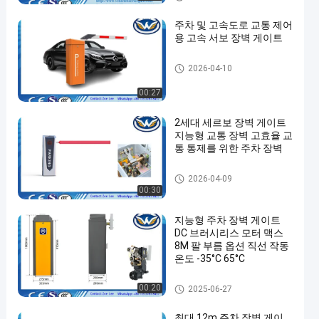
주차 및 고속도로 교통 제어
용 고속 서보 장벽 게이트
주차장 배리어
2026-04-10
00:27
en
2세대 세르보 장벽 게이트
지능형 교통 장벽 고효율 교
통 통제를 위한 주차 장벽
주차 배리어 게이트
2026-04-09
00:30
지능형 주차 장벽 게이트
DC 브러시리스 모터 맥스
8M 팔 부름 옵션 직선 작동
온도 -35°C 65°C
주차 배리어 게이트
00:20
2025-06-27
최대 12m 주차 장벽 게이