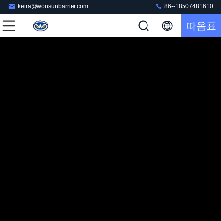
keira@wonsunbarrier.com
86--18507481610
따옴표