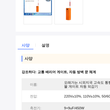
사양
설명
사양
강조하다:
교통 배리어 게이트
,
자동 방벽 문 체계
오래가는 시외지국 고속도 통
이름:
물 게이트 자동 되감기
전압:
220V±10%, 110V±10%, 50/6
축전기:
9+9uF/450W