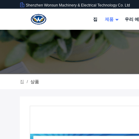
Shenzhen Wonsun Machinery & Electrical Technology Co. Ltd
집
제품
우리 에
집
/
상품