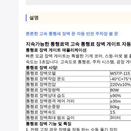
설명
튼튼한 고속 통행세 장벽 문 자동 반전 주차장 붐 문
지속가능한 통행료역 고속 통행료 장벽 게이트 자동
통행료 장벽 게이트 애플리케이션
빠른 요금 장벽 게이트는 특별한 기계 코어, 스윙-아웃 붐
속도는 1초입니다. 고속도로 통행료, 주차 시스템, 공장 게
통행료 장벽
사양:
통행료 장벽
모델
WSTP-115
통행료 장벽
작업 온도
-40°C+75°
통행료 장벽
전압
220V±10%,
통행료 장벽
정량력
80W
통행료 장벽
상대 습도
≤90%
통행료 장벽
원격 제어 거리
≥30m
통행료 장벽
순중량
60kg
통행료 장벽
속도
1S
통행료 장벽
최대 펌프 길이
3미터
통행료 장벽
기능 및 특징
1. 전력 고장 경우 장벽을 작동 하는 수동 풀기 장치