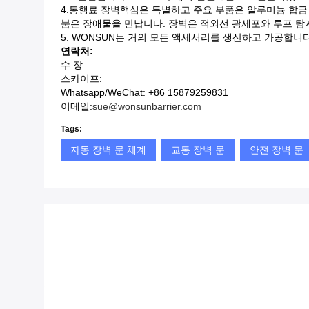
4.
통행료 장벽
핵심은 특별하고 주요 부품은 알루미늄 합금
붐은 장애물을 만납니다. 장벽은 적외선 광세포와 루프 탐
5. WONSUN는 거의 모든 액세서리를 생산하고 가공합니다
연락처:
수 장
스카이프:
Whatsapp/WeChat: +86 15879259831
이메일:
sue@wonsunbarrier.com
Tags:
자동 장벽 문 체계
교통 장벽 문
안전 장벽 문