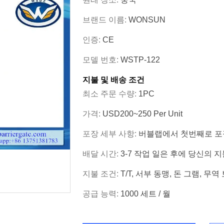
브랜드 이름:
WONSUN
인증:
CE
모델 번호:
WSTP-122
지불 및 배송 조건
최소 주문 수량:
1PC
가격:
USD200~250 Per Unit
포장 세부 사항:
버블랩에서 첫번째로 포장
배달 시간:
3-7 작업 일은 후에 당신의
지불 조건:
T/T, 서부 동맹, 돈 그램, 무역 보
공급 능력:
1000 세트 / 월