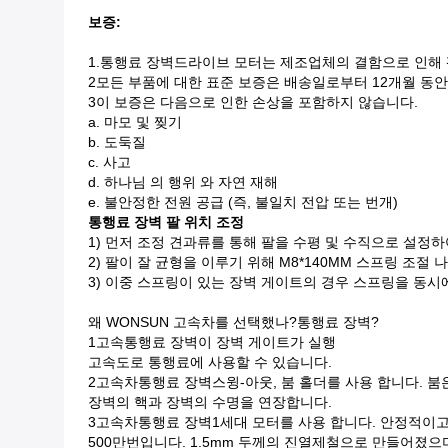
보증:
1.
통행료 장벽
드라이브 모터는 제조업체의 결함으로 인해 
2모든 부품에 대한 표준 보증은 배송일로부터 12개월 동안
3이 보증은 다음으로 인한 손상을 포함하지 않습니다.
a. 마모 및 찢기
b. 도둑질
c. 사고
d. 하나님 의 행위 와 자연 재해
e. 불안정한 전원 공급 (즉, 불일치 전압 또는 번개)
통행료 장벽
팔 위치 조정
1) 먼저 조정 견과류를 통해 팔을 수평 및 수직으로 설정하
2) 팔이 잘 균형을 이루기 위해 M8*140MM 스프링 조절
3) 이중 스프링이 있는 장벽 게이트의 경우 스프링을 동시
왜 WONSUN 고속차를 선택했나?
통행료 장벽
?
1고속
통행료 장벽
이 장벽 게이트가 실행
고속도로 통행료에 사용할 수 있습니다.
2고속차
통행료 장벽
스윙-아웃, 붐 홀더를 사용 합니다. 붐
장벽의 핵과 장벽의 수명을 연장합니다.
3고속차
통행료 장벽
1세대 모터를 사용 합니다. 안정적이고
500만번입니다. 1.5mm 두께의 진열제철으로 만들어졌으