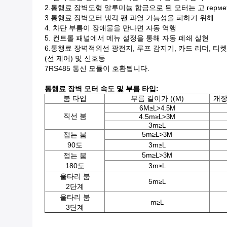
2.
통행료 장벽
도형 알루미늄 합금으로 된 모터는 고 герм
3.
통행료 장벽
모터 냉각 팬 과열 가능성을 피하기 위해
4. 차단 부름이 장애물을 만나면 자동 역행
5. 컨트롤 패널에서 메뉴 설정을 통해 자동 폐쇄 실현
6.
통행료 장벽
적외선 광전지, 루프 감지기, 카드 리더, 티
(선 제어) 및 신호등
7RS485 통신 모듈이 호환됩니다.
통행료 장벽
모터 속도 및 부름 타입:
붐 타입
부름 길이가 ((M)
개장
6M
≥L
>4.5M
직선 붐
4.5m
≥L>3M
3m
≥L
5m
접는 붐
≥L>3M
90도
3m
≥L
5m
접는 붐
≥L>3M
180도
3m
≥L
울타리 붐
5m
≥L
2단계
울타리 붐
m
≥L
3단계