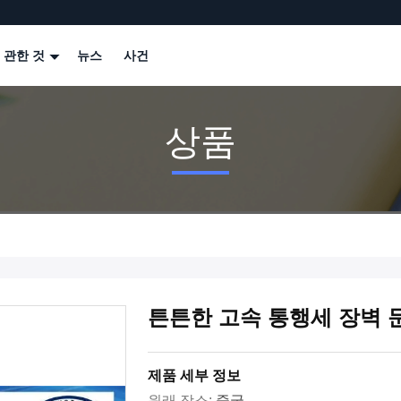
 관한 것
뉴스
사건
상품
튼튼한 고속 통행세 장벽 문
제품 세부 정보
원래 장소:
중국