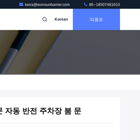
keira@wonsunbarrier.com
86--18507481610
따옴표
Korean
 자동 반전 주차장 붐 문