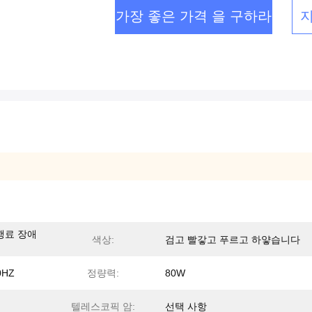
가장 좋은 가격 을 구하라
행료 장애
색상:
검고 빨갛고 푸르고 하얗습니다
0HZ
정량력:
80W
텔레스코픽 암:
선택 사항