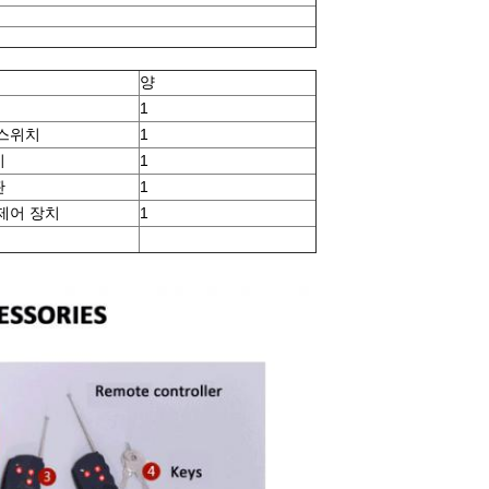
양
1
스위치
1
기
1
판
1
제어 장치
1