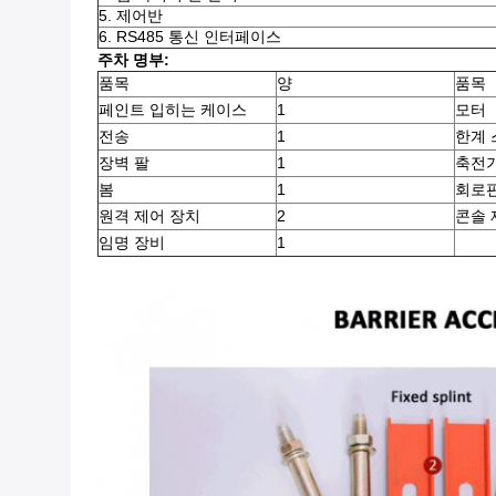
5. 제어반
6. RS485 통신 인터페이스
주차 명부:
품목
양
품목
페인트 입히는 케이스
1
모터
전송
1
한계 
장벽 팔
1
축전
봄
1
회로
원격 제어 장치
2
콘솔 
임명 장비
1