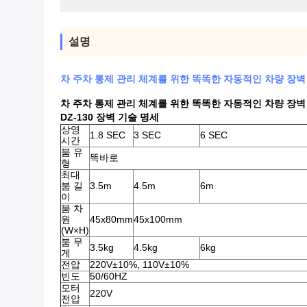
설명
차 주차 통제 관리 체계를 위한 똑똑한 자동적인 차량 장벽
차 주차 통제 관리 체계를 위한 똑똑한 자동적인 차량 장벽
DZ-130 장벽 기술 명세
상영
1.8 SEC
3 SEC
6 SEC
시간
붐 유
똑바로
형
최대
붐 길
3.5m
4.5m
6m
이
붐 차
원
45x80mm
45x100mm
(W×H)
붐 무
3.5kg
4.5kg
6kg
게
전압
220V±10%, 110V±10%
빈도
50/60HZ
모터
220V
전압