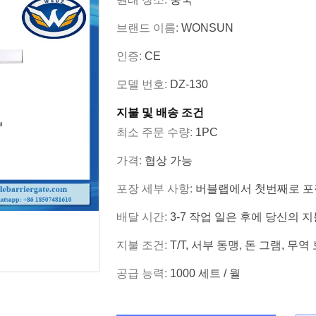
브랜드 이름:
WONSUN
인증:
CE
모델 번호:
DZ-130
지불 및 배송 조건
최소 주문 수량:
1PC
가격:
협상 가능
포장 세부 사항:
버블랩에서 첫번째로 포장
배달 시간:
3-7 작업 일은 후에 당신의
지불 조건:
T/T, 서부 동맹, 돈 그램, 무역 보
공급 능력:
1000 세트 / 월