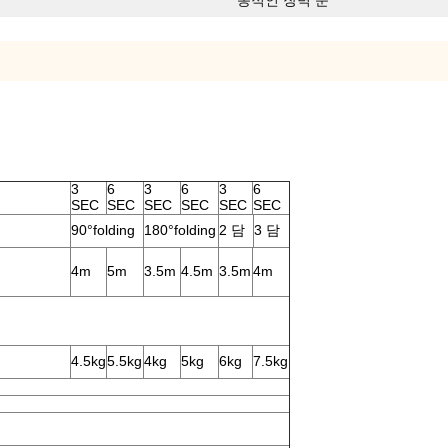
동적인 장벽 문
3
6
3
6
3
6
SEC
SEC
SEC
SEC
SEC
SEC
90°folding
180°folding
2 담
3 담
4m
5m
3.5m
4.5m
3.5m
4m
4.5kg
5.5kg
4kg
5kg
6kg
7.5kg