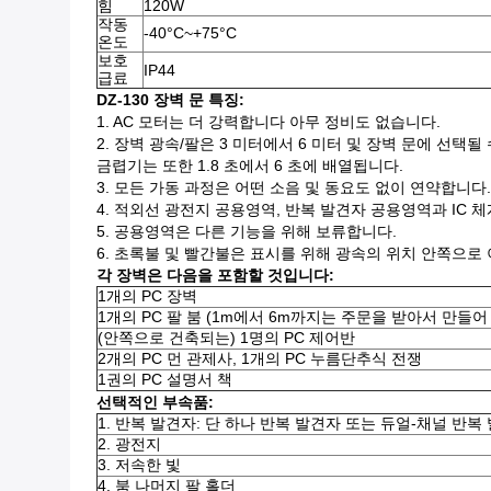
힘
120W
작동
-40°C~+75°C
온도
보호
IP44
급료
DZ-130 장벽 문 특징:
1. AC 모터는 더 강력합니다 아무 정비도 없습니다.
2. 장벽 광속/팔은 3 미터에서 6 미터 및 장벽 문에 선택될
금렵기는 또한 1.8 초에서 6 초에 배열됩니다.
3. 모든 가동 과정은 어떤 소음 및 동요도 없이 연약합니다.
4. 적외선 광전지 공용영역, 반복 발견자 공용영역과 IC 체
5. 공용영역은 다른 기능을 위해 보류합니다.
6. 초록불 및 빨간불은 표시를 위해 광속의 위치 안쪽으로
각 장벽은 다음을 포함할 것입니다:
1개의 PC 장벽
1개의 PC 팔 붐 (1m에서 6m까지는 주문을 받아서 만들어
(안쪽으로 건축되는) 1명의 PC 제어반
2개의 PC 먼 관제사, 1개의 PC 누름단추식 전쟁
1권의 PC 설명서 책
선택적인 부속품:
1. 반복 발견자: 단 하나 반복 발견자 또는 듀얼-채널 반복
2. 광전지
3. 저속한 빛
4. 붐 나머지 팔 홀더