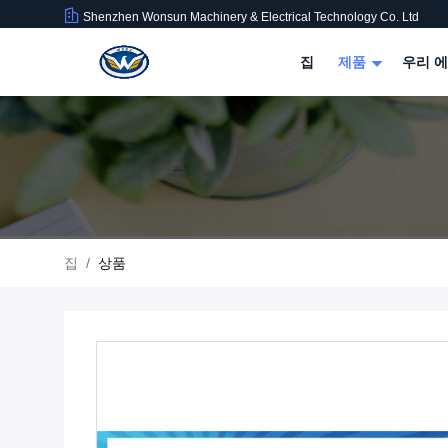
Shenzhen Wonsun Machinery & Electrical Technology Co. Ltd
집
제품
우리 에
집
/
상품