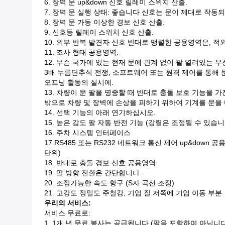
6. 장벽 문 up&down 신호 릴레이 스위치 산출.
7. 장벽 문 실행 상태: 좋습니다 신호는 문이 제대로 작
8. 장벽 문 가동 이상한 경보 신호 산출.
9. 신호등 릴레이 스위치 신호 산출.
10. 외부 반복 발견자 신호 반대로 맹렬한 공용영역은, 
11. 조사 형태 공용영역.
12. 무슨 국가에 있는 현재 문에 관계 없이 팔 열려있는 
3배 누름단추식 전쟁, 소프트웨어 또는 원격 제어를 통해 
오프닝 활동의 실시에.
13. 차량이 문 팔을 명중할 때 반대로 충돌 보호 기능을 가
밖으로 차량 및 장벽에 손상을 피하기 위하여 기계를 문을
14. 선택 기능의 아래 연기하십시오.
15. 높은 감도 팔 자동 반전 기능 (강렬은 조정될 수 있습니
16. 주차 시스템 인터페이스
17.RS485 또는 RS232 네트워크 통신 제어 up&dow
단위)
18. 반대로 충돌 경보 신호 공용영역.
19. 팔 방향 전환은 간단합니다.
20. 조정가능한 속도 항구 (S자 곡선 조정)
21. 고강도 정밀도 주철강, 기업 질 저쪽에 기업 이동 부분
우리의 서비스:
서비스 무료로:
1. 1개 년 무료 봉사는 공급됩니다 (팔을 포함하여 아닙니다