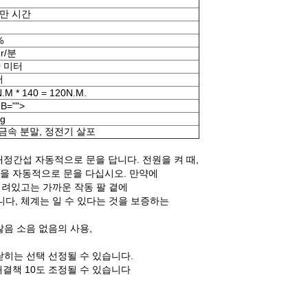
백만 시간
%
 r/분
0 미터
터
.M * 140 = 120N.M.
dB="">
kg
금속 분말, 정전기 살포
 내정간섭 자동적으로 문을 답니다. 전원을 켜 때,
기준을 자동적으로 문을 다십시오. 만약에
열려있고는 가까운 작동 팔 곁에
다, 체계는 일 수 있다는 것을 보증하는
 않음 소음 없음의 사용,
닫히는 선택 선정될 수 있습니다.
 해결책 10도 조정될 수 있습니다