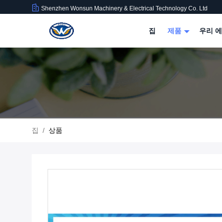
Shenzhen Wonsun Machinery & Electrical Technology Co. Ltd
집
제품
우리 에
집
/
상품