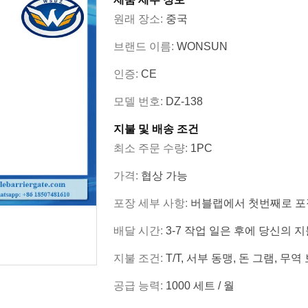
원래 장소:
중국
브랜드 이름:
WONSUN
인증:
CE
모델 번호:
DZ-138
지불 및 배송 조건
최소 주문 수량:
1PC
가격:
협상 가능
포장 세부 사항:
버블랩에서 첫번째로 포장
배달 시간:
3-7 작업 일은 후에 당신의
지불 조건:
T/T, 서부 동맹, 돈 그램, 무역 보
공급 능력:
1000 세트 / 월