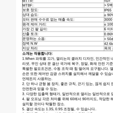
MTTR:
<0>
> 5
MTBF:
보호 정도:
IP65
상대 습도:
≤ 90
모터 판매 수수료 없는 매출 속도:
3000
원격 제어 거리:
≤ 10
가장 긴 팔 길이:
6 미
산출 토크:
0.86N
운영하는 소음:
< 50
장벽 N.W
42.6
지상 처리
옥외 
소개는 작용합니다:
1.When 파워를 끄가, 열리는의 클러치 디자인, 인간적인
리셋, 무인 상태 문 결산 국가에 복구, 정말, 화재 안전 
특별한 필요조건은, 수동 조작 때 힘 떨어져 요구됩니다. 
손은 또한 제어반 감광 스위치를 설치해서 깨달을 수 있습니
언제든지 사용하는.
2. 단 하나 균형 봄 장치, 좋은 규칙, 끈기 있는, 끊게 쉽지
안전한과 믿을 수 있는.
3. 다양한 입출력 형태가, 일반적으로 열리는 일반적으로 
4. 팔 오프닝 각은 처마를 위해 60에서 90까지도, 적당한
설치할 것이다 탁월한 장소.
5. 결산 속도는 1.3S, 0.9S 조정될, 수 있습니다.