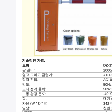
기술적인 자료:
모형
DZ-
팔 길이:
200
열고 그리고 금렵기:
≤ 0.6
정격 전압:
AC10
빈도:
50Hz
모터 정격 출력:
50W
노동 환경 온도:
-40 
힘:
대기 
차원 (W * D * H):
342 
일생:
천만 