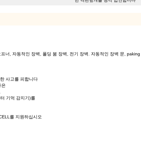
한 격판덮개를 냉각 압연합니다
오프너, 자동적인 장벽, 폴딩 붐 장벽, 전기 장벽. 자동적인 장벽 문, paking
인한 사고를 피합니다
좋은
오
모터 기억 감지기)를
OCELL를 지원하십시오