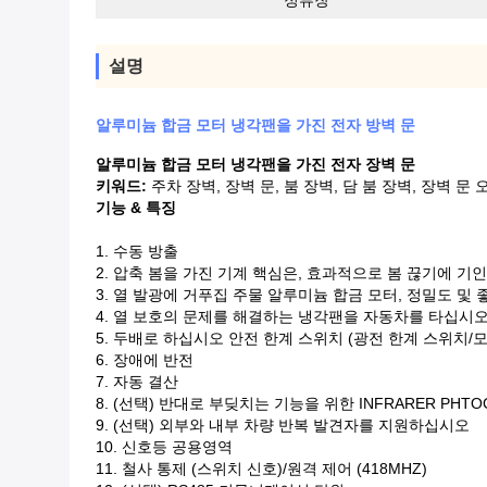
정류장
설명
알루미늄 합금 모터 냉각팬을 가진 전자 방벽 문
알루미늄 합금 모터 냉각팬을 가진 전자 장벽 문
키워드:
주차 장벽, 장벽 문, 붐 장벽, 담 붐 장벽, 장벽 문 
기능 & 특징
1.
수동 방출
2.
압축 봄을 가진 기계 핵심은, 효과적으로 봄 끊기에 기
3.
열 발광에 거푸집 주물 알루미늄 합금 모터, 정밀도 및 
4.
열 보호의 문제를 해결하는 냉각팬을 자동차를 타십시
5.
두배로 하십시오 안전 한계 스위치 (광전 한계 스위치/
6. 장애에 반전
7.
자동 결산
8.
(선택) 반대로 부딪치는 기능을 위한 INFRARER PHT
9.
(선택) 외부와 내부 차량 반복 발견자를 지원하십시오
10.
신호등 공용영역
11.
철사 통제 (스위치 신호)/원격 제어 (418MHZ)