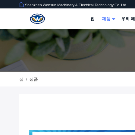
Shenzhen Wonsun Machinery & Electrical Technology Co. Ltd
집
제품
우리 에
집
/
상품