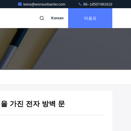
keira@wonsunbarrier.com
86--18507481610
따옴표
Korean
을 가진 전자 방벽 문