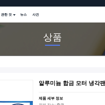
 관한 것
뉴스
사건
상품
알루미늄 합금 모터 냉각팬
제품 세부 정보
원래 장소:
중국