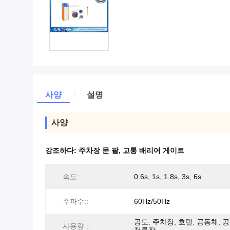
사양
설명
사양
강조하다:
주차장 문 팔
,
교통 배리어 게이트
속도::
0.6s, 1s, 1.8s, 3s, 6s
주파수::
60Hz/50Hz
공도, 주차장, 호텔, 공동체, 공
사용량 ::