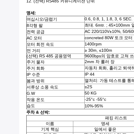
12.
(선택) RS485 커뮤니케이션 단위
명세:
0.6, 0.8, 1, 1.8, 3, 6 SE
여십시오/금렵기
최대. 6mtr. ; 45×100
8각형 팔
AC 220/110V±10%, 50/6
전력 공급
concreted 80W 토크 모
AC 모터
1400rpm
모터 회전 속도
≥ 30m, ≤100m
먼 거리
(선택) RS 485 공용영역
9600bps의 암호로 고쳐 쓰
2mm 차 롤러 장
주거 물자
자동차 회화, 흘리고 퇴색하
주거 회화
IP 44
IP 수준
열처리: 가동 테스트를 통해
봄과 방위
≤2S
서류상 소풍 속도
50 KG
G.W
-25°c -55°c
작용 온도
습도
10%-95%
주차 & 선박:
패킹 리스트
이름
명세
기계 핵심
일에서 좋은