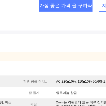
가장 좋은 가격 을 구하라
전원 공급 장치::
AC 220±10%, 110±10% 50/60HZ
팔 물자::
알루미늄 합금
장, 버스
2mm는 격판덮개 또는 직류 전기
재질 ::