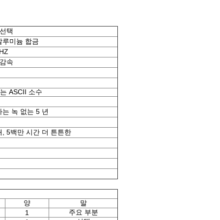
C. 선택
mm 알루미늄 합금
0HZ
터 감속
는 ASCII 소수
는 녹 없는 5 년
, 5백만 시간 더 튼튼한
양
말
주요 부분
1