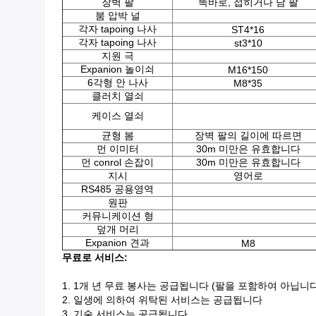
장벽 팔
똑바로, 접히거나 담 팔
붐 압박 널
각자 tapoing 나사
ST4*16
각자 tapoing 나사
st3*10
지원 극
Expanion 놀이쇠
M16*150
6각형 안 나사
M8*35
클러치 열쇠
케이스 열쇠
균형 봄
장벽 팔의 길이에 따르면
먼 이미터
30m 미만은 유효합니다
먼 conrol 손잡이
30m 미만은 유효합니다
지시
영어로
RS485 공용영역
원판
커뮤니케이션 형
덮개 머리
Expanion 견과
M8
무료로 서비스:
1.
1개 년 무료 봉사는 공급됩니다 (팔을 포함하여 아닙니다
2.
일생에 의하여 위탁된 서비스는 공급됩니다
3.
기술 서비스는 공급됩니다